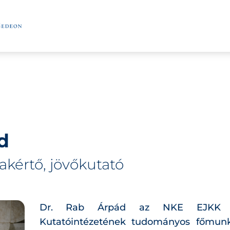
d
zakértő, jövőkutató
Dr. Rab Árpád az NKE EJKK In
Kutatóintézetének tudományos főmun