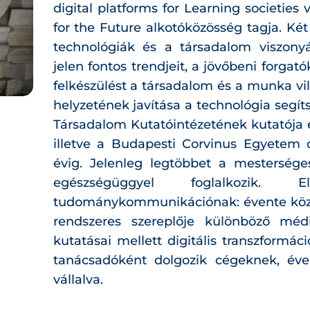
digital platforms for Learning societies v
for the Future alkotóközösség tagja. Két 
technológiák és a társadalom viszony
jelen fontos trendjeit, a jövőbeni forgató
felkészülést a társadalom és a munka vi
helyzetének javítása a technológia segí
Társadalom Kutatóintézetének kutatója és
illetve a Budapesti Corvinus Egyetem 
évig. Jelenleg legtöbbet a mesterséges
egészségüggyel foglalkozik. 
tudománykommunikációnak: évente közel
rendszeres szereplője különböző médi
kutatásai mellett digitális transzformáció
tanácsadóként dolgozik cégeknek, é
vállalva.