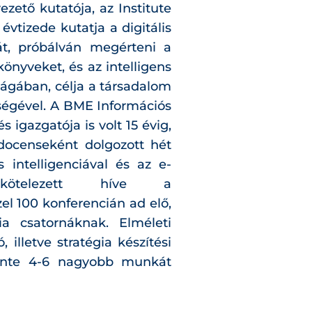
ezető kutatója, az Institute
évtizede kutatja a digitális
át, próbálván megérteni a
könyveket, és az intelligens
lágában, célja a társadalom
tségével. A BME Információs
 igazgatója is volt 15 évig,
docenseként dolgozott hét
 intelligenciával és az e-
Elkötelezett híve a
 100 konferencián ad elő,
a csatornáknak. Elméleti
, illetve stratégia készítési
vente 4-6 nagyobb munkát