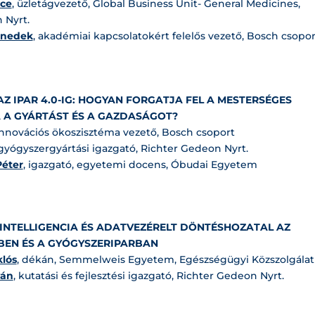
nce
, üzletágvezető, Global Business Unit- General Medicines,
 Nyrt.
enedek
, akadémiai kapcsolatokért felelős vezető, Bosch csopor
AZ IPAR 4.0-IG: HOGYAN FORGATJA FEL A MESTERSÉGES
A A GYÁRTÁST ÉS A GAZDASÁGOT?
 innovációs ökoszisztéma vezető, Bosch csoport
 gyógyszergyártási igazgató, Richter Gedeon Nyrt.
Péter
, igazgató, egyetemi docens, Óbudai Egyetem
INTELLIGENCIA ÉS ADATVEZÉRELT DÖNTÉSHOZATAL AZ
BEN ÉS A GYÓGYSZERIPARBAN
klós
, dékán, Semmelweis Egyetem, Egészségügyi Közszolgálati
ván
, kutatási és fejlesztési igazgató, Richter Gedeon Nyrt.