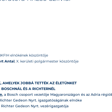
 NKFIH elnökének köszöntője
rt Antal
, X. kerületi polgármester köszöntője
 AMELYEK JOBBÁ TETTÉK AZ ÉLETÜNKET
A BOSCHNÁL ÉS A RICHTERNÉL
án
, a Bosch csoport vezetője Magyarországon és az Adria régi
 Richter Gedeon Nyrt. igazgatóságának elnöke
a Richter Gedeon Nyrt. vezérigazgatója