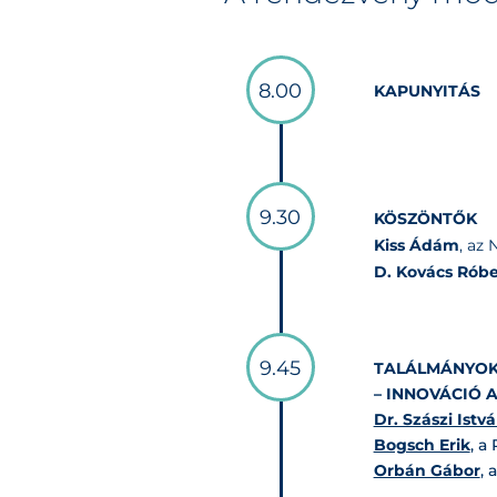
8.00
KAPUNYITÁS
9.30
KÖSZÖNTŐK
Kiss Ádám
, az
D. Kovács Róbe
9.45
TALÁLMÁNYOK,
– INNOVÁCIÓ 
Dr. Szászi Istv
Bogsch Erik
, a
Orbán Gábor
, 