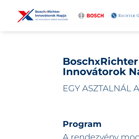
Bosch
Richter
x
Innovátorok N
EGY ASZTALNÁL 
Program
A rendezvény moder