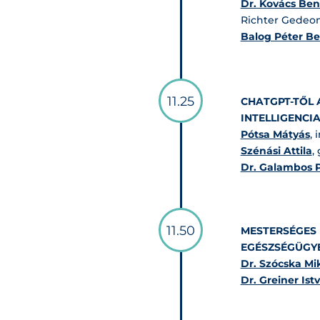
Dr. Kovács Be
Richter Gedeon
Balog Péter B
11.25
CHATGPT-TŐL 
INTELLIGENCI
Pótsa Mátyás
,
Szénási Attila
,
Dr. Galambos 
11.50
MESTERSÉGES 
EGÉSZSÉGÜGY
Dr. Szócska Mi
Dr. Greiner Ist