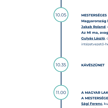
10.05
MESTERSÉGES 
Magyarország h
Jakab Roland
,
Az MI ma, avag
Gulyás László
,
intézetvezető-h
10.35
KÁVÉSZÜNET
11.00
A MAGYAR LAK
A MESTERSÉGE
Sági Ferenc
, k