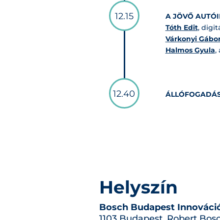
12.15
A JÖVŐ AUTÓIN
Tóth Edit
, digi
Várkonyi Gábo
Halmos Gyula
,
12.40
ÁLLÓFOGADÁ
Helyszín
Bosch Budapest Innováci
1103 Budapest, Robert Bosc