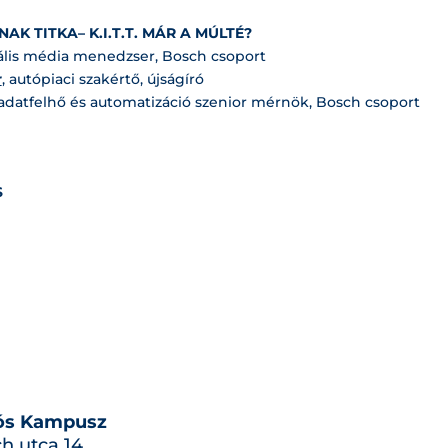
AK TITKA– K.I.T.T. MÁR A MÚLTÉ?
tális média menedzser, Bosch csoport
r
, autópiaci szakértő, újságíró
 adatfelhő és automatizáció szenior mérnök, Bosch csoport
S
ós Kampusz
h utca 14.