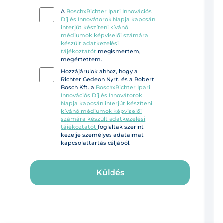
A
BoschxRichter Ipari Innovációs
Díj és Innovátorok Napja kapcsán
interjút készíteni kívánó
médiumok képviselői számára
készült adatkezelési
tájékoztatót
megismertem,
megértettem.
Hozzájárulok ahhoz, hogy a
Richter Gedeon Nyrt. és a Robert
Bosch Kft. a
BoschxRichter Ipari
Innovációs Díj és Innovátorok
Napja kapcsán interjút készíteni
kívánó médiumok képviselői
számára készült adatkezelési
tájékoztatót
foglaltak szerint
kezelje személyes adataimat
kapcsolattartás céljából.