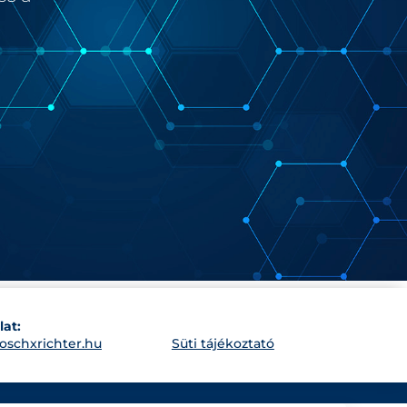
lat:
oschxrichter.hu
Süti tájékoztató