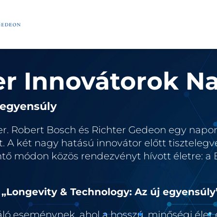
r Innovátorok N
 egyensúly
rier. Robert Bosch és Richter Gedeon egy napon
t. A két nagy hatású innovátor előtt tisztelegv
 módon közös rendezvényt hívott életre: a 
 „Longevity & Technology: Az új egyensúly
ráló eseménynek, ahol a hosszú, minőségi élet 