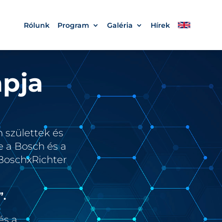
Rólunk
Program
Galéria
Hírek
apja
 születtek és
e a Bosch és a
BoschxRichter
”.
és a