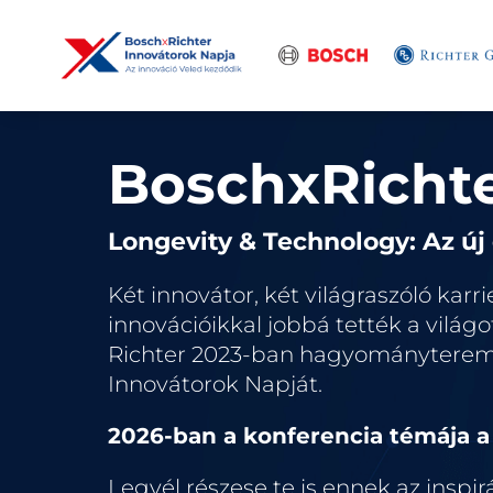
BoschxRichte
Longevity & Technology: Az új
Két innovátor, két világraszóló kar
innovációikkal jobbá tették a világo
Richter 2023-ban hagyományteremtő
Innovátorok Napját.
2026-ban a konferencia témája a
Legyél részese te is ennek az inspi