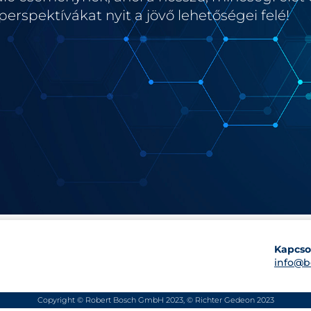
 perspektívákat nyit a jövő lehetőségei felé!
Kapcso
info@b
Copyright © Robert Bosch GmbH 2023, © Richter Gedeon 2023